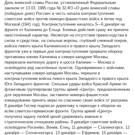
День воинской славы России, установленный Федеральным
законом от 13.03. 1995 года № 32-ФЗ «О днях воинской славы
(победных днях) России» в честь начала контрнаступления
советских войск против немецко-фашистских войск в битве под
Москвой (1941 год). Контрнаступление началось 5—6 декабря на
фронте от Калинина до Ельца. Боевые действия сразу же приняли
ожесточённый характер. Несмотря на отсутствие превосходства в
силах и средствах, на сильные морозы, глубокий снежный покров,
войска левого крыла Калининского и правого крыла Западного
фронтов уже в первые дни контрнаступления прорвали оборону
противника южнее Калинина и северо-западнее Москвы,
перерезали железную дорогу и шоссе Калинин — Москва и
освободили ряд населённых пунктов. Одновременно с войсками,
наступавшими северо-западнее Москвы, перешли в
контрнаступление войска левого крыла Западного и правого крыла
Юго-Западного фронтов. Сильные удары войск Красной Армии по
фланговым группировкам группы армий «Центр», предназначенным
для окружения Москвы, заставили немецко-фашистское
командование принять меры по спасению своих войск от разгрома.
8 декабря Гитлер подписал директиву о переходе к обороне на
всём советско-германском фронте. Группа армий «Центр»
получила задачу любой ценой удерживать важные в
стратегическом отношении районы. 9 декабря советские войска
освободили Рогачёво, Венёв, Елец, 11 декабря — Сталиногорск, 12
декабря — Солнечногорск, 13 декабря — Ефремов, 15 декабря —