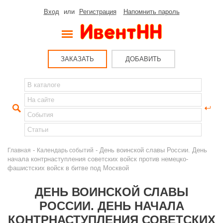
Вход
или
Регистрация
Напомнить пароль
ЗАКАЗАТЬ
ДОБАВИТЬ
-
- День воинской славы России. День
Главная
Календарь событий
начала контрнаступления советских войск против немецко-
фашистских войск в битве под Москвой
ДЕНЬ ВОИНСКОЙ СЛАВЫ
РОССИИ. ДЕНЬ НАЧАЛА
КОНТРНАСТУПЛЕНИЯ СОВЕТСКИХ