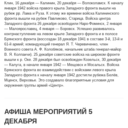
Клин, 16 декабря — Калинин, 20 декабря — Волоколамск. К началу
января 1942 войска правого крыла Западного фронта вышли на
рубеж рр. Лама и Руза. К этому же времени войска Калининского
фронта вышли на рубеж Павликово, Старица. Войска центра
Западного фронта 26 декабря освободили Наро-Фоминск, 2 января
— Малоярославец, 4 января — Боровск. Успешно развивалось
контрнаступление на левом крыле Западного фронта и в полосе
Брянского фронта (воссоздан 18 декабря 1941 в составе 3-й, 13-й и
61-й армий; командующий генерал Я. Т. Черевиченко, член
Военного совета А. Ф. Колобяков, начальник штаба генерал-майор
В. Я. Колпакчи). 25 декабря советские войска на широком фронте
вышли к р. Оке. 28 декабря был освобожден Козельск, 30 декабря
— Калуга, в начале января 1942 — Мещовск и Мосальск. Войска
Брянского фронта во взаимодействии с войсками левого крыла
Западного фронта к началу января 1942 достигли рубежа Белёв,
Мценск, Верховье. Это создавало благоприятные условия для
окружения группы армий «Центр».
АФИША МЕРОПРИЯТИЙ 5
ДЕКАБРЯ