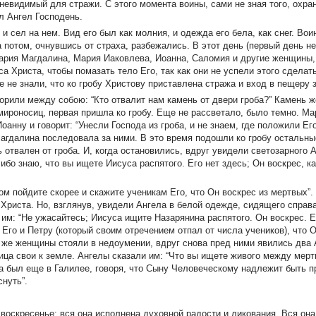
невидимый для стражи. С этого момента воины, сами не зная того, охран
л Ангел Господень.
и сел на нем. Вид его был как молния, и одежда его бела, как снег. Вои
а потом, очнувшись от страха, разбежались. В этот день (первый день не
Мария Магдалина, Мария Иаковлева, Иоанна, Саломия и другие женщины,
а Христа, чтобы помазать тело Его, так как они не успели этого сделать
не знали, что ко гробу Христову приставлена стража и вход в пещеру 
ворили между собою: “Кто отвалит нам камень от двери гроба?” Камень 
ироносиц, первая пришла ко гробу. Еще не рассветало, было темно. Мар
оанну и говорит: “Унесли Господа из гроба, и не знаем, где положили Ег
Магдалина последовала за ними. В это время подошли ко гробу остальн
отвален от гроба. И, когда остановились, вдруг увидели светозарного 
 ибо знаю, что вы ищете Иисуса распятого. Его нет здесь; Он воскрес, к
ом пойдите скорее и скажите ученикам Его, что Он воскрес из мертвых”
Христа. Но, взглянув, увидели Ангела в белой одежде, сидящего справа
им: “Не ужасайтесь; Иисуса ищите Назарянина распятого. Он воскрес. Е
Его и Петру (который своим отречением отпал от числа учеников), что О
да же женщины стояли в недоумении, вдруг снова пред ними явились два 
а свои к земле. Ангелы сказали им: “Что вы ищете живого между мерт
гда был еще в Галилее, говоря, что Сыну Человеческому надлежит быть п
снуть”.
воскресенье; вся она исполнена духовной радости и ликования. Вся он