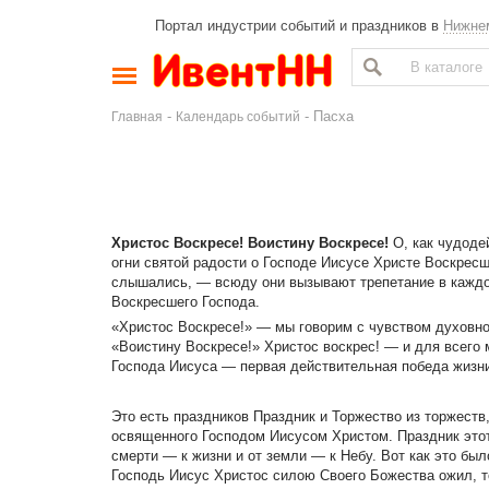
Портал индустрии событий и праздников в
Нижне
-
- Пасха
Главная
Календарь событий
Христос Воскресе! Воистину Воскресе!
О, как чудоде
огни святой радости о Господе Иисусе Христе Воскресше
слышались, — всюду они вызывают трепетание в каждо
Воскресшего Господа.
«Христос Воскресе!» — мы говорим с чувством духовног
«Воистину Воскресе!» Христос воскрес! — и для всего 
Господа Иисуса — первая действительная победа жизни
Это есть праздников Праздник и Торжество из торжеств
освященного Господом Иисусом Христом. Праздник этот
смерти — к жизни и от земли — к Небу. Вот как это был
Господь Иисус Христос силою Своего Божества ожил, то