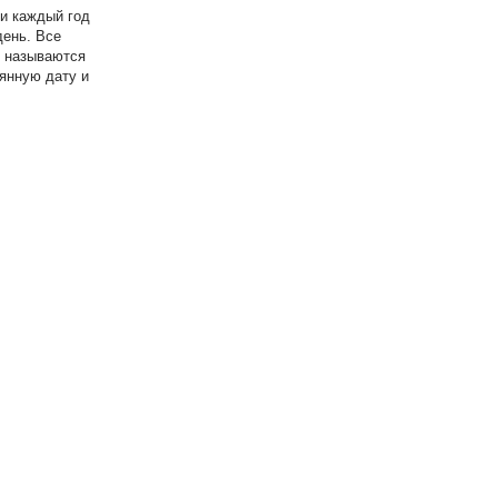
и каждый год
день. Все
и называются
янную дату и