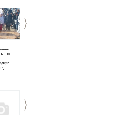
>
08.04.2015
07.04.2015
ижнем
Юные нижегородцы
В Нижнем Новгороде
 может
смастерят
пройдет Пасхальный
"Пасхальные
хоровой собор
одную
открытки"
ордов
>