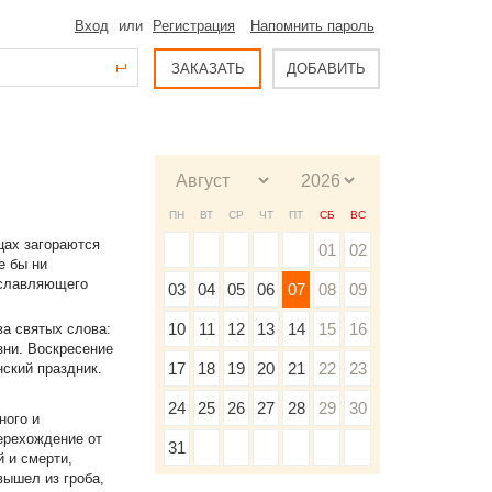
Вход
или
Регистрация
Напомнить пароль
ЗАКАЗАТЬ
ДОБАВИТЬ
ПН
ВТ
СР
ЧТ
ПТ
СБ
ВС
цах загораются
01
02
е бы ни
ославляющего
03
04
05
06
07
08
09
10
11
12
13
14
15
16
ва святых слова:
зни. Воскресение
17
18
19
20
21
22
23
ский праздник.
24
25
26
27
28
29
30
ного и
ерехождение от
31
й и смерти,
вышел из гроба,