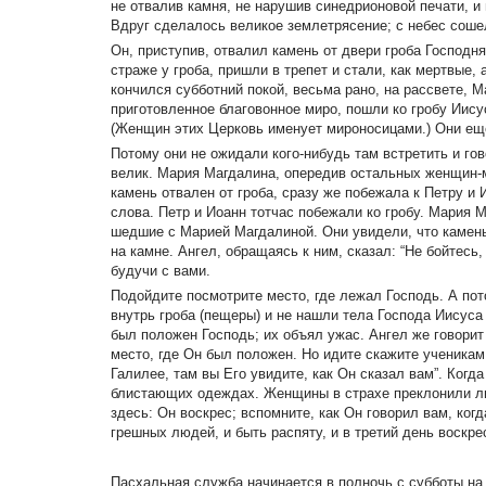
не отвалив камня, не нарушив синедрионовой печати, и 
Вдруг сделалось великое землетрясение; с небес соше
Он, приступив, отвалил камень от двери гроба Господня 
страже у гроба, пришли в трепет и стали, как мертвые, 
кончился субботний покой, весьма рано, на рассвете, 
приготовленное благовонное миро, пошли ко гробу Иисус
(Женщин этих Церковь именует мироносицами.) Они еще 
Потому они не ожидали кого-нибудь там встретить и го
велик. Мария Магдалина, опередив остальных женщин-м
камень отвален от гроба, сразу же побежала к Петру и И
слова. Петр и Иоанн тотчас побежали ко гробу. Мария 
шедшие с Марией Магдалиной. Они увидели, что камень 
на камне. Ангел, обращаясь к ним, сказал: “Не бойтесь,
будучи с вами.
Подойдите посмотрите место, где лежал Господь. А пот
внутрь гроба (пещеры) и не нашли тела Господа Иисуса 
был положен Господь; их объял ужас. Ангел же говорит 
место, где Он был положен. Но идите скажите ученикам 
Галилее, там вы Его увидите, как Он сказал вам”. Ког
блистающих одеждах. Женщины в страхе преклонили лиц
здесь: Он воскрес; вспомните, как Он говорил вам, ко
грешных людей, и быть распяту, и в третий день воскре
Пасхальная служба начинается в полночь с субботы на 