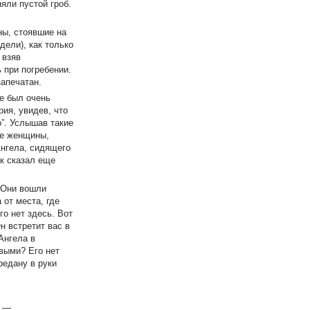
яли пустой гроб.
ны, стоявшие на
дели), как только
 взяв
 при погребении.
запечатан.
же был очень
ия, увидев, что
о”. Услышав такие
ые женщины,
Ангела, сидящего
ак сказал еще
. Они вошли
 от места, где
го нет здесь. Вот
н встретит вас в
Ангела в
выми? Его нет
редану в руки
а —