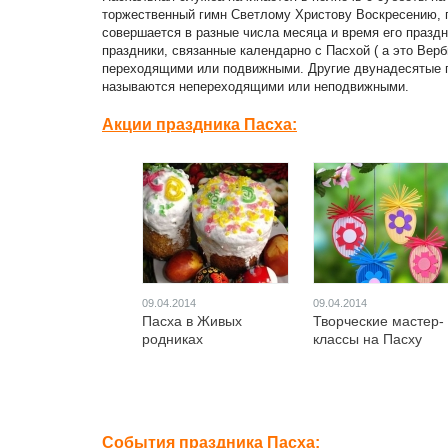
торжественный гимн Светлому Христову Воскресению, п
совершается в разные числа месяца и время его праздн
праздники, связанные календарно с Пасхой ( а это Вер
переходящими или подвижными. Другие двунадесятые пр
называются непереходящими или неподвижными.
Акции праздника Пасха:
09.04.2014
09.04.2014
Пасха в Живых
Творческие мастер-
родниках
классы на Пасху
События праздника Пасха: