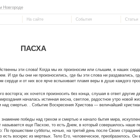
м Новгороде
ПАСХА
йственны эти слова! Когда мы их произносим или слышим, в наших серд
м. И где бы они ни произносились, где бы эти слова ни раздавались, гд
м сердце и от них все ярче вспыхивает пламя веры в душе каждого пр
о восторга; их хочется произносить без конца, слушая в ответ другие д
мироздания началась истинная весна, светлое, радостное утро новой жи
 над смертью. . Событие Воскресения Христова — величайший христиан
, знамение победы над грехом и смертью и начало бытия мира, искуплен
 называется еще Пасхою, то есть Днем, в который совершилось наше п
о: По прошествии субботы, ночью, на третий день после Своих страдани
 есть воскрес из мертвых. Тело Его, человеческое, преобразилось. Он 