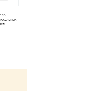
19.04.2011
14.04.2011
 по
Роспись страусиных
Как будут отмечать
асхальных
яиц к Пасхе
Пасху в Нижнем
нем
Новгороде