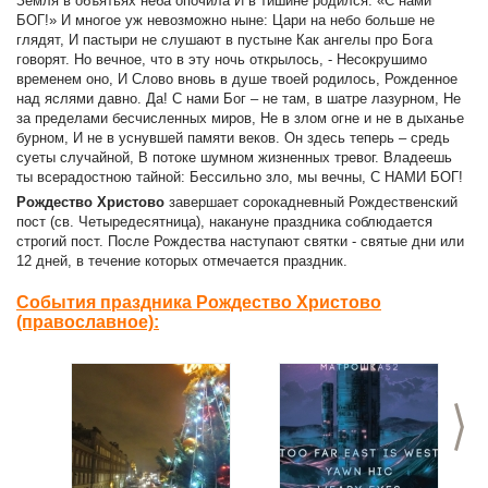
Земля в объятьях неба опочила И в тишине родился: «С нами
БОГ!» И многое уж невозможно ныне: Цари на небо больше не
глядят, И пастыри не слушают в пустыне Как ангелы про Бога
говорят. Но вечное, что в эту ночь открылось, - Несокрушимо
временем оно, И Слово вновь в душе твоей родилось, Рожденное
над яслями давно. Да! С нами Бог – не там, в шатре лазурном, Не
за пределами бесчисленных миров, Не в злом огне и не в дыханье
бурном, И не в уснувшей памяти веков. Он здесь теперь – средь
суеты случайной, В потоке шумном жизненных тревог. Владеешь
ты всерадостною тайной: Бессильно зло, мы вечны, С НАМИ БОГ!
Рождество
Христово
завершает сорокадневный Рождественский
пост (св. Четыредесятница), накануне праздника соблюдается
строгий пост. После Рождества наступают святки - святые дни или
12 дней, в течение которых отмечается праздник.
События праздника Рождество Христово
(православное):
>