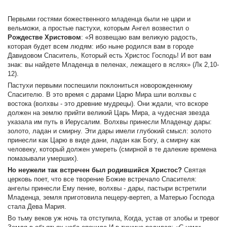
Первыми гостями божественного младенца были не цари и
вельможи, а простые пастухи, которым Ангел возвестил о
Рождестве Христовом
: «Я возвещаю вам великую радость,
которая будет всем людям: ибо ныне родился вам в городе
Давидовом Спаситель, Который есть Христос Господь! И вот вам
знак: вы найдете Младенца в пеленах, лежащего в яслях» (Лк 2,10-
12).
Пастухи первыми поспешили поклониться новорожденному
Спасителю. В это время с дарами Царю Мира шли волхвы с
востока (волхвы - это древние мудрецы). Они ждали, что вскоре
должен нa землю прийти великий Царь Мира, а чудесная звезда
указала им путь в Иерусалим. Волхвы принесли Младенцу дары:
золото, ладан и смирну. Эти дары имели глубокий смысл: золото
принесли как Царю в виде дани, ладан как Богу, а смирну как
человеку, который должен умереть (смирной в те далекие времена
помазывали умерших).
Но неужели так встречен был родившийся Христос?
Святая
церковь поет, что все творение Божие встречало Спасителя:
ангелы принесли Ему пение, волхвы - дары, пастыри встретили
Младенца, земля приготовила пещеру-вертеп, а Матерью Господа
стала Дева Мария.
Во тьму веков уж ночь та отступила, Когда, устав от злобы и тревог