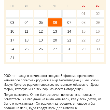
ПН
ВТ
СР
ЧТ
ПТ
СБ
ВС
01
02
03
04
05
06
07
08
09
10
11
12
13
14
15
16
17
18
19
20
21
22
23
24
25
26
27
28
29
30
31
2000 лет назад в небольшом городке Вифлееме произошло
небывалое событие - родился в мир Богомладенец, Сын Божий.
Иисус Христос родился сверхъестественным образом от Девы
Марии, которую мы с тех пор называем Богородицей.
Придя на землю, Он не был встречен почетом, знатностью и
богатством. У Него даже не было колыбели, как у всех детей, не
было и пристанища - Он родился за городом, в пещере и был
положен в ясли, куда кладут корм для животных.