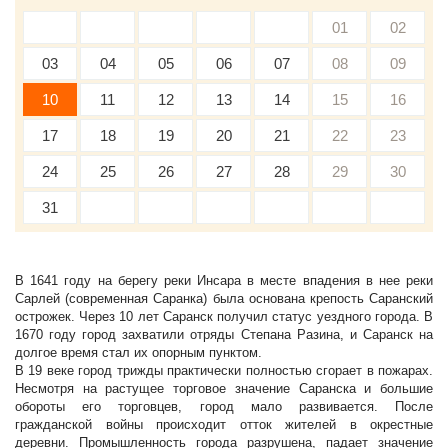
01
02
03
04
05
06
07
08
09
10
11
12
13
14
15
16
17
18
19
20
21
22
23
24
25
26
27
28
29
30
31
В 1641 году на берегу реки Инсара в месте впадения в нее реки
Сарлей (современная Саранка) была основана крепость Саранский
острожек. Через 10 лет Саранск получил статус уездного города. В
1670 году город захватили отряды Степана Разина, и Саранск на
долгое время стал их опорным пунктом.
В 19 веке город трижды практически полностью сгорает в пожарах.
Несмотря на растущее торговое значение Саранска и большие
обороты его торговцев, город мало развивается. После
гражданской войны происходит отток жителей в окрестные
деревни. Промышленность города разрушена, падает значение