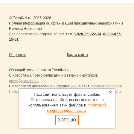
© EventNN.ru, 2006-2026
Полная информация об организации праздничных мероприятий в
Нижнем Новгороде.
Для посетителей старше 16 лет. тел.
8-920-253-22-14
,
8-999-077-
15-51
О проекте
Карта сайта
Обращайтесь на портал
EventNN.ru
:
С новостями, пресс-релизами и разумной критикой:
news@eventnn.ru
По вопросам добавления информации на сайт:
dmitry@eventnn.ru
Пользовательское Соглашение и политика конфиденциальности
X
Наш сайт использует файлы cookie.
Оставаясь на сайте, вы соглашаетесь с
использованием этих файлов и
политикой
конфиденциальности
.
Продвижение сайтов Санкт-Петербург
ХОРОШО