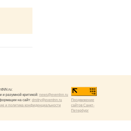
ntNN.ru
:
и и разумной критикой:
news@eventnn.ru
формации на сайт:
dmitry@eventnn.ru
Продвижение
ие и политика конфиденциальности
сайтов Санкт-
Петербург