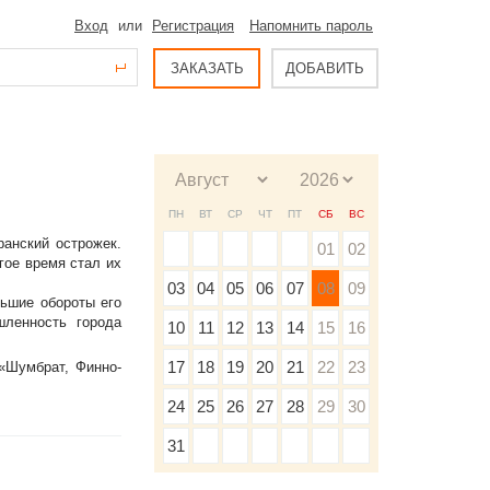
Вход
или
Регистрация
Напомнить пароль
ЗАКАЗАТЬ
ДОБАВИТЬ
ПН
ВТ
СР
ЧТ
ПТ
СБ
ВС
ранский острожек.
01
02
гое время стал их
03
04
05
06
07
08
09
льшие обороты его
шленность города
10
11
12
13
14
15
16
17
18
19
20
21
22
23
«Шумбрат, Финно-
24
25
26
27
28
29
30
31