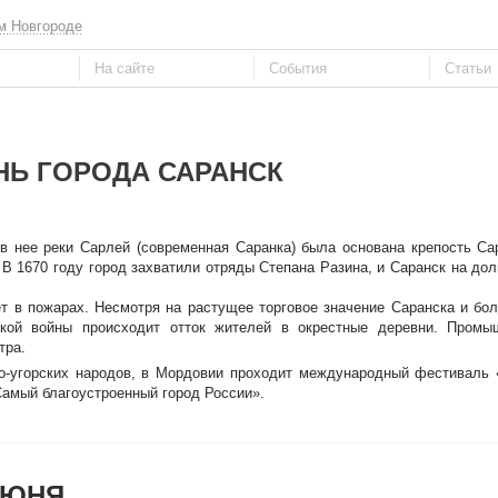
м Новгороде
НЬ ГОРОДА САРАНСК
 в нее реки Сарлей (современная Саранка) была основана крепость Са
 В 1670 году город захватили отряды Степана Разина, и Саранск на дол
ет в пожарах. Несмотря на растущее торговое значение Саранска и бо
ской войны происходит отток жителей в окрестные деревни. Промы
тра.
о-угорских народов, в Мордовии проходит международный фестиваль 
Самый благоустроенный город России».
ИЮНЯ