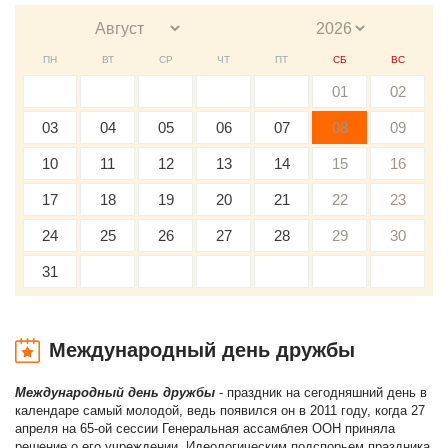
ПН
ВТ
СР
ЧТ
ПТ
СБ
ВС
01
02
03
04
05
06
07
08
09
10
11
12
13
14
15
16
17
18
19
20
21
22
23
24
25
26
27
28
29
30
31
Международный день дружбы
Международный день дружбы
- праздник на сегодняшний день в
календаре самый молодой, ведь появился он в 2011 году, когда 27
апреля на 65-ой сессии Генеральная ассамблея ООН приняла
решение о его учреждении. Идеологическим подспорьем праздника