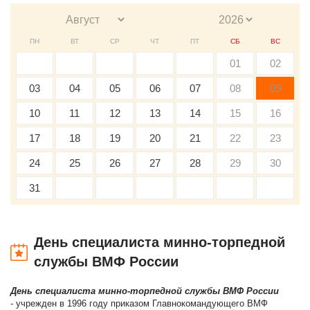
ПН
ВТ
СР
ЧТ
ПТ
СБ
ВС
01
02
03
04
05
06
07
08
09
10
11
12
13
14
15
16
17
18
19
20
21
22
23
24
25
26
27
28
29
30
31
День специалиста минно-торпедной
службы ВМФ России
День специалиста минно-торпедной службы ВМФ России
- учрежден в 1996 году приказом Главнокомандующего ВМФ