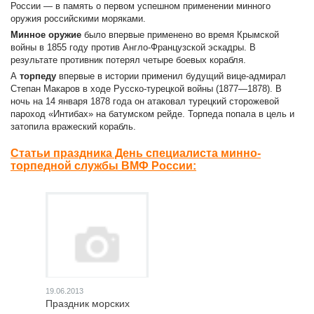
России — в память о первом успешном применении минного
оружия российскими моряками.
Минное оружие
было впервые применено во время Крымской
войны в 1855 году против Англо-Французской эскадры. В
результате противник потерял четыре боевых корабля.
А
торпеду
впервые в истории применил будущий вице-адмирал
Степан Макаров в ходе Русско-турецкой войны (1877—1878). В
ночь на 14 января 1878 года он атаковал турецкий сторожевой
пароход «Интибах» на батумском рейде. Торпеда попала в цель и
затопила вражеский корабль.
Статьи праздника День специалиста минно-
торпедной службы ВМФ России:
19.06.2013
Праздник морских