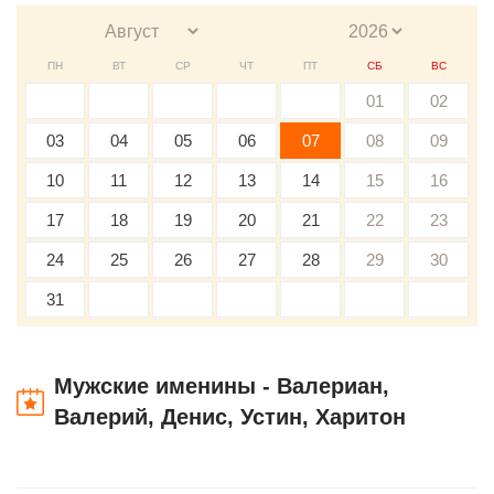
ПН
ВТ
СР
ЧТ
ПТ
СБ
ВС
01
02
03
04
05
06
07
08
09
10
11
12
13
14
15
16
17
18
19
20
21
22
23
24
25
26
27
28
29
30
31
Мужские именины - Валериан,
Валерий, Денис, Устин, Харитон