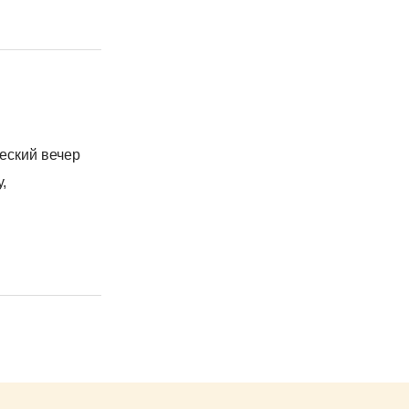
еский вечер
,