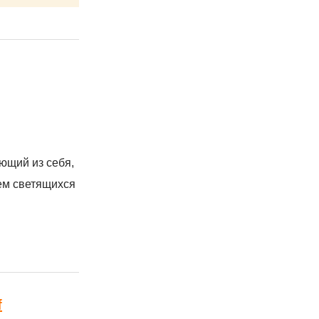
ющий из себя,
ем светящихся
f