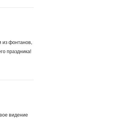
 из фонтанов,
го праздника!
овое видение