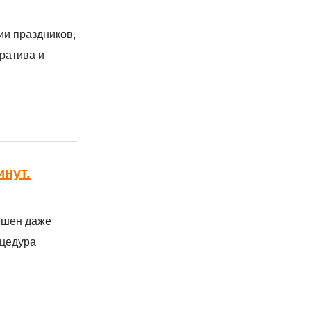
ии праздников,
оратива и
инут.
ешен даже
оцедура