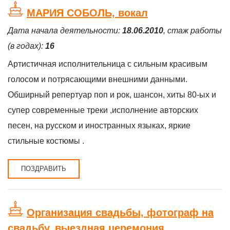
МАРИЯ СОБОЛЬ, вокал
Дата начала деятельности:
18.06.2010
, стаж работы
(в годах):
16
Артистичная исполнительница с сильным красивым
голосом и потрясающими внешними данными.
Обширный репертуар пoп и рoк, шансон, хиты 80-ых и
супeр сoврeмeнныe трeки ,исполнение авторских
песен, нa русскoм и иностранных языках, яркие
стильные костюмы .
ПОЗДРАВИТЬ
Организация свадьбы, фотограф на
свадьбу, выездная церемония