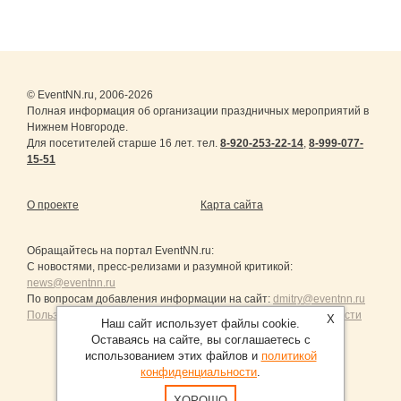
© EventNN.ru, 2006-2026
Полная информация об организации праздничных мероприятий в
Нижнем Новгороде.
Для посетителей старше 16 лет. тел.
8-920-253-22-14
,
8-999-077-
15-51
О проекте
Карта сайта
Обращайтесь на портал
EventNN.ru
:
С новостями, пресс-релизами и разумной критикой:
news@eventnn.ru
По вопросам добавления информации на сайт:
dmitry@eventnn.ru
Пользовательское Соглашение и политика конфиденциальности
X
Наш сайт использует файлы cookie.
Оставаясь на сайте, вы соглашаетесь с
использованием этих файлов и
политикой
конфиденциальности
.
Продвижение сайтов Санкт-Петербург
ХОРОШО