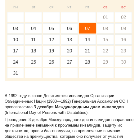
ПН
ВТ
СР
ЧТ
ПТ
СБ
ВС
01
02
03
04
05
06
07
08
09
10
11
12
13
14
15
16
17
18
19
20
21
22
23
24
25
26
27
28
29
30
31
В 1992 году в конце Десятилетия инвалидов Организации
Объединенных Наций (1983—1992) Генеральная Ассамблея ООН
провозгласила
3 декабря Международным днем инвалидов
(International Day of Persons with Disabilities).
Проведение 3 декабря Международного дня инвалидов направлено
на привлечение внимания к проблемам инвалидов, защиту их
достоинства, прав и благополучия, на привлечение внимания
общества на преимущества, которые оно получает от участия