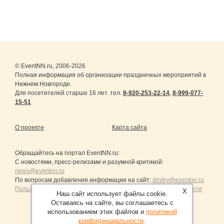
© EventNN.ru, 2006-2026
Полная информация об организации праздничных мероприятий в
Нижнем Новгороде.
Для посетителей старше 16 лет. тел.
8-920-253-22-14
,
8-999-077-
15-51
О проекте
Карта сайта
Обращайтесь на портал
EventNN.ru
:
С новостями, пресс-релизами и разумной критикой:
news@eventnn.ru
По вопросам добавления информации на сайт:
dmitry@eventnn.ru
Пользовательское Соглашение и политика конфиденциальности
X
Наш сайт использует файлы cookie.
Оставаясь на сайте, вы соглашаетесь с
использованием этих файлов и
политикой
конфиденциальности
.