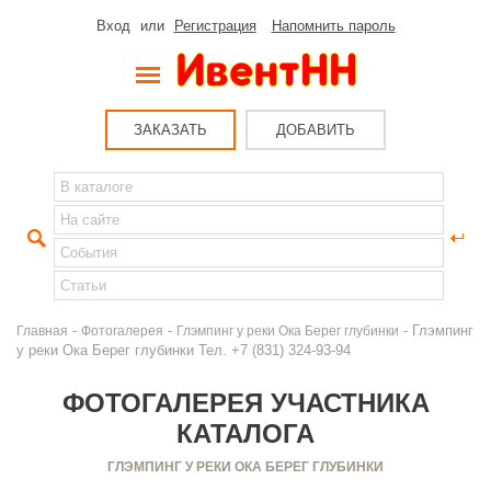
Вход
или
Регистрация
Напомнить пароль
ЗАКАЗАТЬ
ДОБАВИТЬ
-
-
- Глэмпинг
Главная
Фотогалерея
Глэмпинг у реки Ока Берег глубинки
у реки Ока Берег глубинки Тел. +7 (831) 324-93-94
ФОТОГАЛЕРЕЯ УЧАСТНИКА
КАТАЛОГА
ГЛЭМПИНГ У РЕКИ ОКА БЕРЕГ ГЛУБИНКИ