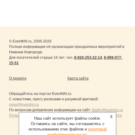
© EventNN.ru, 2006-2026
Полная информация об организации праздничных мероприятий в
Нижнем Новгороде.
Для посетителей старше 16 лет. тел.
8-920-253-22-14
,
8-999-077-
15-51
О проекте
Карта сайта
Обращайтесь на портал
EventNN.ru
:
С новостями, пресс-релизами и разумной критикой:
news@eventnn.ru
По вопросам добавления информации на сайт:
dmitry@eventnn.ru
Пользовательское Соглашение и политика конфиденциальности
X
Наш сайт использует файлы cookie.
Оставаясь на сайте, вы соглашаетесь с
использованием этих файлов и
политикой
конфиденциальности
.