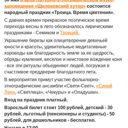
заповеднике «Щелоковский хутор»
состоится
народный праздник «Троица. Время цветения».
С давних времен прекрасное поэтическое время
перехода весны в лето обозначалось лирическими
праздниками - Семиком и
Троицей.
Украшение березы как олицетворение девичьей
юности и красоты, удивительные медитативные
хороводы как благодарность земле за ее щедрость,
обряды кумления, веселое и неистовое вождение коня
- все эти ритуалы объединяют людей, погружая в
счастливое преддверие благодатного лета.
В мероприятия примут участие фольклорно-
этнографические ансамбли «Свети-Свет»,
«Синий
Лен»
, «Светлица», «Чекуры» и «Оладушки».
Вход на праздник платный.
Взрослый билет стоит 100 рублей, детский - 30
рублей, льготный (пенсионеры и студенты) - 50
рублей, для дошкольников - бесплатно.
Начало в 13:00.