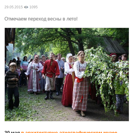
29.05.2015
1095
Отмечаем переход весны в лето!
30 мая
в архитектурно-этнографическом музее-