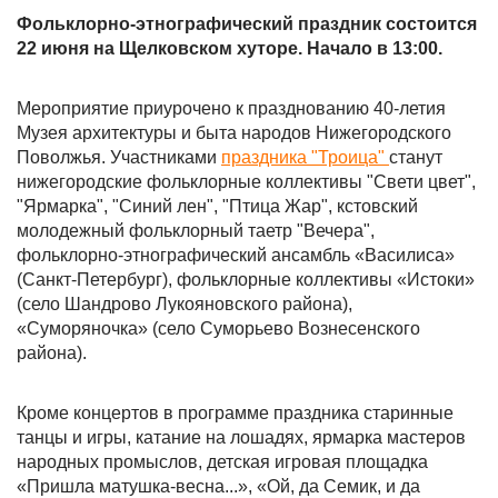
Фольклорно-этнографический праздник состоится
22 июня на Щелковском хуторе. Начало в 13:00.
Мероприятие приурочено к празднованию 40-летия
Музея архитектуры и быта народов Нижегородского
Поволжья. Участниками
праздника "Троица"
станут
нижегородские фольклорные коллективы "Свети цвет",
"Ярмарка", "Синий лен", "Птица Жар", кстовский
молодежный фольклорный таетр "Вечера",
фольклорно-этнографический ансамбль «Василиса»
(Санкт-Петербург), фольклорные коллективы «Истоки»
(село Шандрово Лукояновского района),
«Суморяночка» (село Суморьево Вознесенского
района).
Кроме концертов в программе праздника старинные
танцы и игры, катание на лошадях, ярмарка мастеров
народных промыслов, детская игровая площадка
«Пришла матушка-весна...», «Ой, да Семик, и да