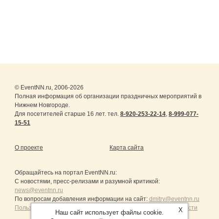
© EventNN.ru, 2006-2026
Полная информация об организации праздничных мероприятий в
Нижнем Новгороде.
Для посетителей старше 16 лет. тел.
8-920-253-22-14
,
8-999-077-
15-51
О проекте
Карта сайта
Обращайтесь на портал
EventNN.ru
:
С новостями, пресс-релизами и разумной критикой:
news@eventnn.ru
По вопросам добавления информации на сайт:
dmitry@eventnn.ru
Пользовательское Соглашение и политика конфиденциальности
X
Наш сайт использует файлы cookie.