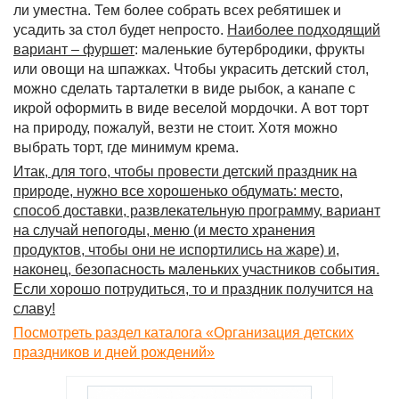
ли уместна. Тем более собрать всех ребятишек и
усадить за стол будет непросто.
Наиболее подходящий
вариант – фуршет
: маленькие бутербродики, фрукты
или овощи на шпажках. Чтобы украсить детский стол,
можно сделать тарталетки в виде рыбок, а канапе с
икрой оформить в виде веселой мордочки. А вот торт
на природу, пожалуй, везти не стоит. Хотя можно
выбрать торт, где минимум крема.
Итак, для того, чтобы провести детский праздник на
природе, нужно все хорошенько обдумать: место,
способ доставки, развлекательную программу, вариант
на случай непогоды, меню (и место хранения
продуктов, чтобы они не испортились на жаре) и,
наконец, безопасность маленьких участников события.
Если хорошо потрудиться, то и праздник получится на
славу!
Посмотреть раздел каталога «Организация детских
праздников и дней рождений»