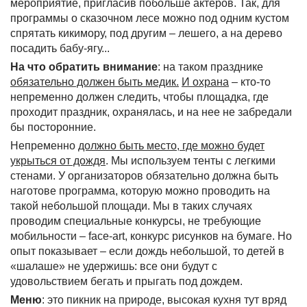
мероприятие, пригласив побольше актеров. Так, для
программы о сказочном лесе можно под одним кустом
спрятать кикимору, под другим – лешего, а на дерево
посадить бабу-ягу...
На что обратить внимание
: на таком празднике
обязательно должен быть медик.
И охрана
– кто-то
непременно должен следить, чтобы площадка, где
проходит праздник, охранялась, и на нее не забредали
бы посторонние.
Непременно
должно быть место, где можно будет
укрыться от дождя
. Мы используем тенты с легкими
стенами. У организаторов обязательно должна быть
наготове программа, которую можно проводить на
такой небольшой площади. Мы в таких случаях
проводим специальные конкурсы, не требующие
мобильности –
face
-
art
, конкурс рисунков на бумаге. Но
опыт показывает – если дождь небольшой, то детей в
«шалаше» не удержишь: все они будут с
удовольствием бегать и прыгать под дождем.
Меню
: это пикник на природе, высокая кухня тут вряд