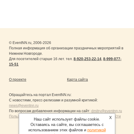
© EventNN.ru, 2006-2026
Полная информация об организации праздничных мероприятий в
Нижнем Новгороде.
Для посетителей старше 16 лет. тел.
8-920-253-22-14
,
8-999-077-
15-51
О проекте
Карта сайта
Обращайтесь на портал
EventNN.ru
:
С новостями, пресс-релизами и разумной критикой:
news@eventnn.ru
По вопросам добавления информации на сайт:
dmitry@eventnn.ru
Пользовательское Соглашение и политика конфиденциальности
X
Наш сайт использует файлы cookie.
Оставаясь на сайте, вы соглашаетесь с
использованием этих файлов и
политикой