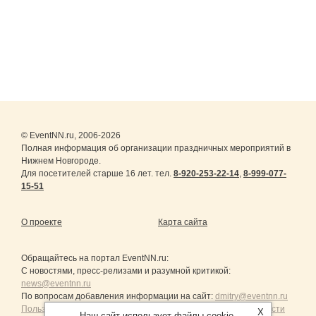
© EventNN.ru, 2006-2026
Полная информация об организации праздничных мероприятий в
Нижнем Новгороде.
Для посетителей старше 16 лет. тел.
8-920-253-22-14
,
8-999-077-
15-51
О проекте
Карта сайта
Обращайтесь на портал
EventNN.ru
:
С новостями, пресс-релизами и разумной критикой:
news@eventnn.ru
По вопросам добавления информации на сайт:
dmitry@eventnn.ru
Пользовательское Соглашение и политика конфиденциальности
X
Наш сайт использует файлы cookie.