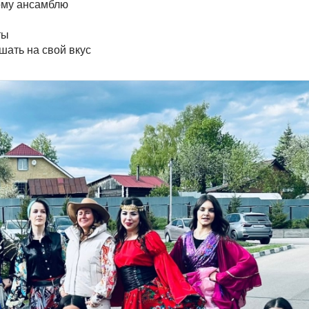
тому ансамблю
ты
шать на свой вкус