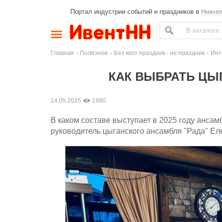
Портал индустрии событий и праздников в
Нижне
-
-
-
Главная
Полезное
Без кого праздник - не праздник
Инт
КАК ВЫБРАТЬ ЦЫ
14.05.2025
1980
В каком составе выступает в 2025 году ансам
руководитель цыганского ансамбля "Рада" Ел