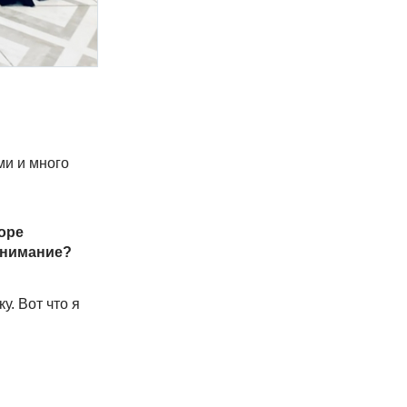
ми и много
оре
внимание?
. Вот что я