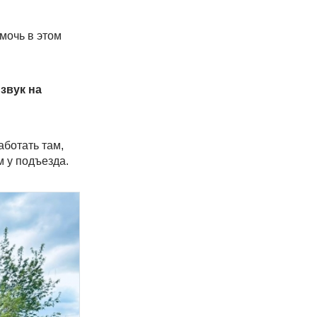
мочь в этом
звук на
аботать там,
м у подъезда.