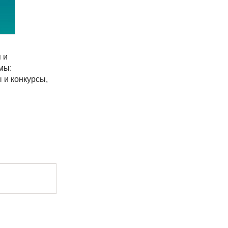
 и
мы:
 и конкурсы,