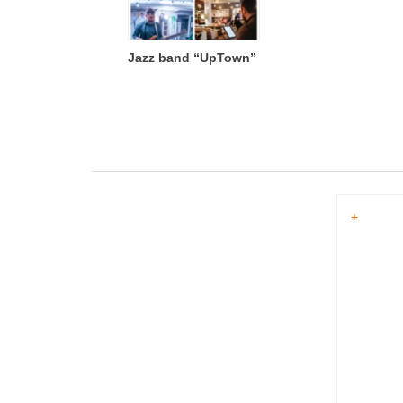
Jazz band “UpTown”
+