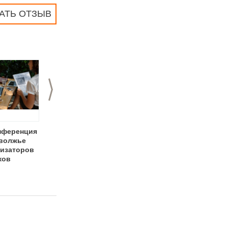
АТЬ ОТЗЫВ
>
нференция
Открытие
Акция для
волжье
художественной
именинников в
низаторов
галереи Argento
пейнтбольном
ков
клубе "Яркая
битва"