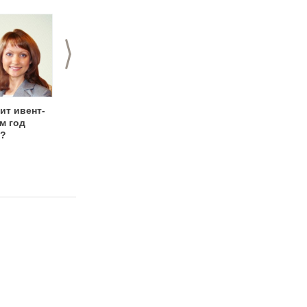
>
ит ивент-
Всемирный день
Всемирный день
м год
снега в
окружающей среды
й?
Нижегородской
2013 в Нижнем
области
Новгороде:
программа
мероприятий