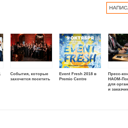
НАПИС
1
События, которые
Event Fresh 2018 в
Пресс-ко
захочется посетить
Premio Centre
НАОМ-По
для орга
и заказчи