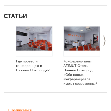
СТАТЬИ
>
Где провести
Конференц-залы
конференцию в
AZIMUT Отель
Нижнем Новгороде?
Нижний Новгород:
«Оба наших
конференц-зала
имеют современный
интерьер и
оборудованы
мультимедиа-
проекторами,
экранами,
+
Подписаться
микрофонами и ЖК-