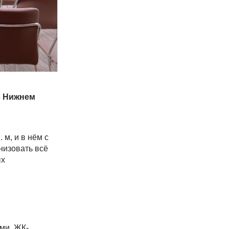
в Нижнем
м, и в нём с
низовать всё
ых
ми, ЖК-