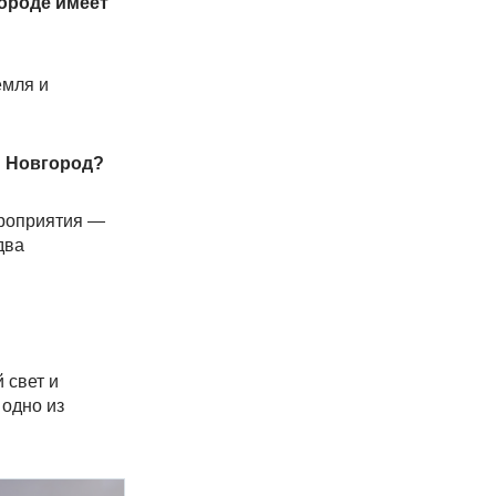
ороде имеет
емля и
й Новгород?
ероприятия —
два
 свет и
 одно из