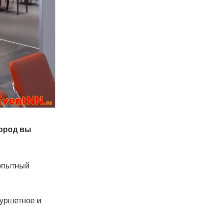
город вы
 опытный
фуршетное и