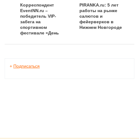
Корреспондент
PIRANKA.ru: 5 лет
EventNN.ru –
работы на рынке
победитель VIP-
салютов и
забега на
фейерверков в
спортивном
Нижнем Новгороде
фестивале «День
бега-2012»
+
Подписаться