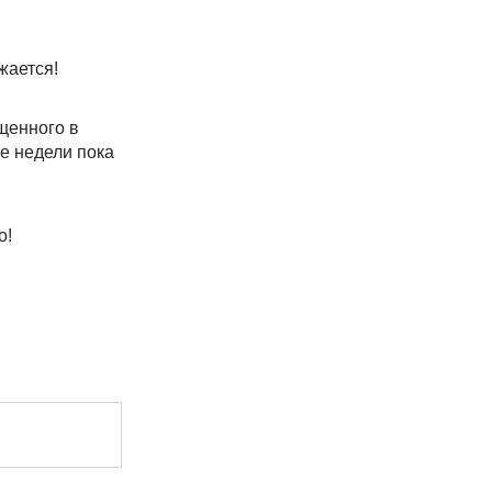
жается!
щенного в
ие недели пока
о!