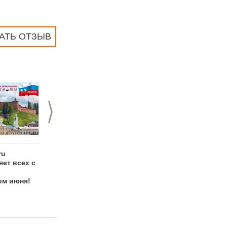
АТЬ ОТЗЫВ
>
ru
Ура Великой
PIRANKA.ru желает
ет всех с
Победе! Храните
шашлычного
память вместе с
настроения на весь
ом июня!
PIRANKA.ru!
первомай!