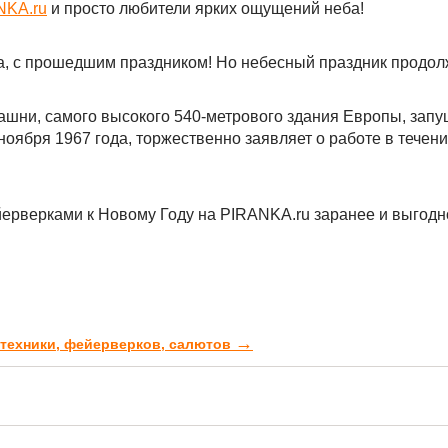
NKA.ru
и просто любители ярких ощущений неба!
а, с прошедшим праздником! Но небесный праздник продол
ашни, самого высокого 540-метрового здания Европы, запу
 ноября 1967 года, торжественно заявляет о работе в течен
ерверками к Новому Году на PIRANKA.ru заранее и выгодн
→
отехники, фейерверков, салютов