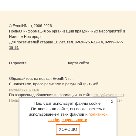
© EventNN.ru, 2006-2026
Полная информация об организации праздничных мероприятий в
Нижнем Новгороде.
Для посетителей старше 16 лет. тел.
8-920-253-22-14
,
8-999-077-
15-51
О проекте
Карта сайта
Обращайтесь на портал
EventNN.ru
:
С новостями, пресс-релизами и разумной критикой:
news@eventnn.ru
По вопросам добавления информации на сайт:
dmitry@eventnn.ru
Пользовательское Соглашение и политика конфиденциальности
X
Наш сайт использует файлы cookie.
Оставаясь на сайте, вы соглашаетесь с
использованием этих файлов и
политикой
конфиденциальности
.
Продвижение сайтов Санкт-Петербург
ХОРОШО