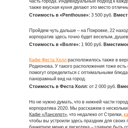
часть города. Индивидуальный подход к каж
также вкусная кухня делают это место отлич
Стоимость в «
Penthouse
»:
3 500 руб.
Вмест
Пройдем чуть дальше – на Покровке, 22 нахо
корпоратив здесь точно будет веселым, душ
Стоимость в «Волге»:
1 900 руб.
Вместимос
Кафе Феста Холл
расположилось также в верхн
Родионова. У такого расположения тоже есть
помогут определиться с оптимальными блюдам
панорамный вид на город.
Стоимость в Феста Холл:
от 2 000 руб.
Вмес
Но не нужно думать, что в нижней части гор
корпоратива 2020. Мы расскажем о нескольки
Кафе «Ланселот»
, что недалеко от Стрелки,
к
чтобы вы устроили здесь праздник для своих 
банкетное меню и дискотека – главное быть 