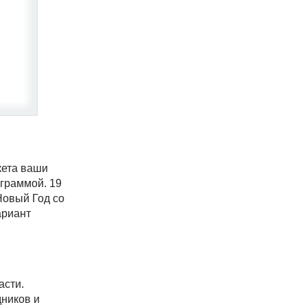
кета ваши
граммой. 19
Новый Год со
ариант
асти.
дников и