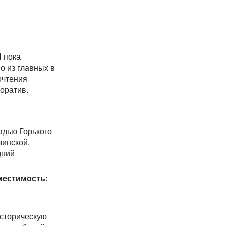
И пока
о из главных в
очтения
оратив.
адью Горького
зинской,
дний
естимость:
историческую