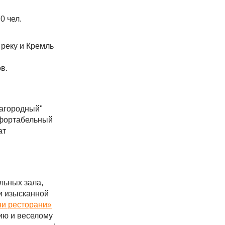
0 чел.
 реку и Кремль
в.
загородный"
омфортабельный
ат
льных зала,
и изысканной
ни ресторани»
ию и веселому