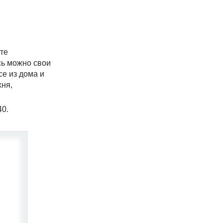
ете
сь можно свои
се из дома и
хня,
40.