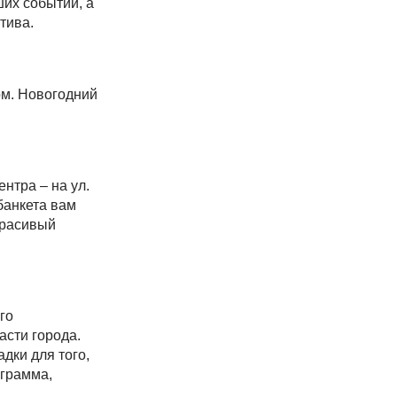
их событий, а
тива.
ом. Новогодний
нтра – на ул.
банкета вам
красивый
го
асти города.
дки для того,
ограмма,