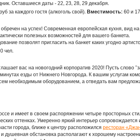
ик. Оставшиеся даты - 22, 23, 28, 29 декабря.
руб за каждого гостя (алкоголь свой).
Вместимость:
60 и 17
обречен на успех! Современная европейская кухня, вид на
практически полезных возможностей для вашего банкета.
вание позволят пригласить на банкет каких угодно артисто
0 чел.
лашает вас на новогодний корпоратив 2020! Пусть слово "
10 минутах езды от Нижнего Новгорода. К вашим услугам к
всем необходимым оборудованием, а отведать вам предлож
оссе и имеет в своем распоряжении четыре просторных сти
еских оттенках. Умеренно яркий интерьер сопровождается 
части города, ближе к центру расположился
ресторан «Джа
и душевная обстановка располагают к хорошему настроен