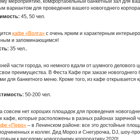
дому мероприятию, комфортабельный банкетный зал для ваш
ным вариантом для проведения вашего новогоднего корпора
имость:
45, 50 чел.
дится
кафе «Волга»
с очень ярким и характерным интерьер
евным и запоминающимся!
ть:
35 чел..
ей части города, но немного вдали от шумного делового це
 свои преимущества. В Феста Кафе при заказе новогоднего 
и для банкетного меню. Кроме того, из кафе открывается 
тимость:
50-200 чел.
ода совсем нет хороших площадок для проведения новогодне
х кафе, которые расположены в разных районах заречной ч
афе «Перо»
– в Ленинском районе: все это достойные площа
подчиненных и коллег. Дед Мороз и Снегурочка, DJ, шоу-пр
готовым к веселому новогоднему корпоративу 2020!