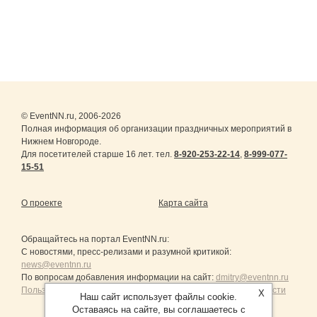
© EventNN.ru, 2006-2026
Полная информация об организации праздничных мероприятий в
Нижнем Новгороде.
Для посетителей старше 16 лет. тел.
8-920-253-22-14
,
8-999-077-
15-51
О проекте
Карта сайта
Обращайтесь на портал
EventNN.ru
:
С новостями, пресс-релизами и разумной критикой:
news@eventnn.ru
По вопросам добавления информации на сайт:
dmitry@eventnn.ru
Пользовательское Соглашение и политика конфиденциальности
X
Наш сайт использует файлы cookie.
Оставаясь на сайте, вы соглашаетесь с