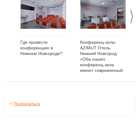
>
Где провести
Конференц-залы
конференцию в
AZIMUT Отель
Нижнем Новгороде?
Нижний Новгород:
«Оба наших
конференц-зала
имеют современный
интерьер и
оборудованы
мультимедиа-
проекторами,
экранами,
+
Подписаться
микрофонами и ЖК-
панелями»