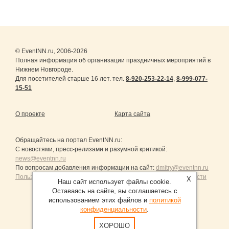
© EventNN.ru, 2006-2026
Полная информация об организации праздничных мероприятий в
Нижнем Новгороде.
Для посетителей старше 16 лет. тел.
8-920-253-22-14
,
8-999-077-
15-51
О проекте
Карта сайта
Обращайтесь на портал
EventNN.ru
:
С новостями, пресс-релизами и разумной критикой:
news@eventnn.ru
По вопросам добавления информации на сайт:
dmitry@eventnn.ru
Пользовательское Соглашение и политика конфиденциальности
X
Наш сайт использует файлы cookie.
Оставаясь на сайте, вы соглашаетесь с
использованием этих файлов и
политикой
конфиденциальности
.
Продвижение сайтов Санкт-Петербург
ХОРОШО