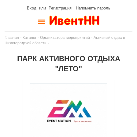
Вход
или
Регистрация
Напомнить пароль
-
-
-
Главная
Каталог
Организаторы мероприятий
Активный отдых в
-
Нижегородской области
ПАРК АКТИВНОГО ОТДЫХА
"ЛЕТО"