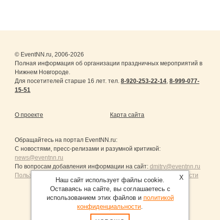
© EventNN.ru, 2006-2026
Полная информация об организации праздничных мероприятий в
Нижнем Новгороде.
Для посетителей старше 16 лет. тел.
8-920-253-22-14
,
8-999-077-
15-51
О проекте
Карта сайта
Обращайтесь на портал
EventNN.ru
:
С новостями, пресс-релизами и разумной критикой:
news@eventnn.ru
По вопросам добавления информации на сайт:
dmitry@eventnn.ru
Пользовательское Соглашение и политика конфиденциальности
X
Наш сайт использует файлы cookie.
Оставаясь на сайте, вы соглашаетесь с
использованием этих файлов и
политикой
конфиденциальности
.
Продвижение сайтов Санкт-Петербург