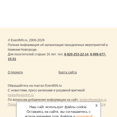
© EventNN.ru, 2006-2026
Полная информация об организации праздничных мероприятий в
Нижнем Новгороде.
Для посетителей старше 16 лет. тел.
8-920-253-22-14
,
8-999-077-
15-51
О проекте
Карта сайта
Обращайтесь на портал
EventNN.ru
:
С новостями, пресс-релизами и разумной критикой:
news@eventnn.ru
По вопросам добавления информации на сайт:
dmitry@eventnn.ru
Пользовательское Соглашение и политика конфиденциальности
X
Наш сайт использует файлы cookie.
Оставаясь на сайте, вы соглашаетесь с
использованием этих файлов и
политикой