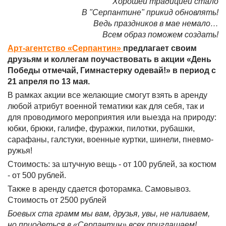
Хорошей традицией стало
В "Серпантине" прикид обновлять!
Ведь праздников в мае немало…
Всем образ поможем создать!
Арт-агентство «Серпантин»
предлагает своим
друзьям и коллегам поучаствовать в акции «День
Победы отмечай, Гимнастерку одевай!» в период с
21 апреля по 13 мая.
В рамках акции все желающие смогут взять в аренду
любой атрибут военной тематики как для себя, так и
для проводимого мероприятия или выезда на природу:
юбки, брюки, галифе, фуражки, пилотки, рубашки,
сарафаны, галстуки, военные куртки, шинели, пневмо-
ружья!
Стоимость: за штучную вещь - от 100 рублей, за костюм
- от 500 рублей.
Также в аренду сдается фоторамка. Самовывоз.
Стоимость от 2500 рублей
Боевых ста грамм мы вам, друзья, увы, не наливаем,
но приодеться в «Серпантин» всех приглашаем!