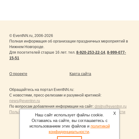
© EventNN.ru, 2006-2026
Полная информация об организации праздничных мероприятий в
Нижнем Новгороде.
Для посетителей старше 16 лет. тел.
8-920-253-22-14
,
8-999-077-
15-51
О проекте
Карта сайта
Обращайтесь на портал
EventNN.ru
:
С новостями, пресс-релизами и разумной критикой:
news@eventnn.ru
По вопросам добавления информации на сайт:
dmitry@eventnn.ru
Пользовательское Соглашение и политика конфиденциальности
X
Наш сайт использует файлы cookie.
Оставаясь на сайте, вы соглашаетесь с
использованием этих файлов и
политикой
конфиденциальности
.
Продвижение сайтов Санкт-Петербург