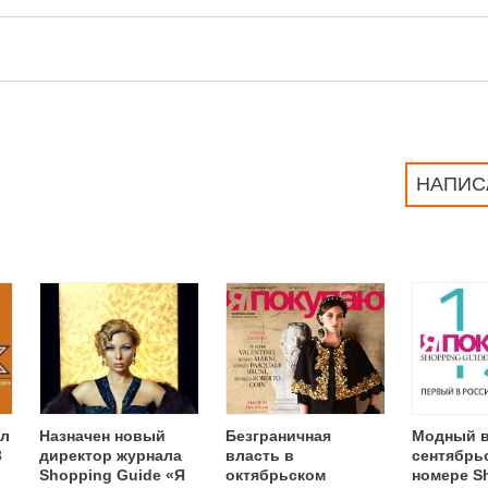
НАПИС
ал
Назначен новый
Безграничная
Модный 
3
директор журнала
власть в
сентябрь
Shopping Guide «Я
октябрьском
номере S