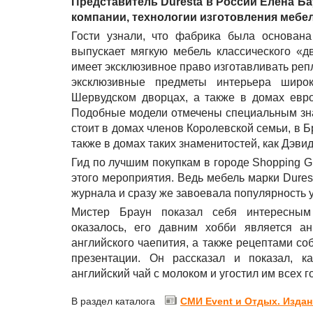
Представитель Duresta в России Елена Б
компании, технологии изготовления мебел
Гости узнали, что ф
абрика была основана
выпускает мягкую мебель классического «дв
имеет эксклюзивное право изготавливать реп
эксклюзивные предметы интерьера широ
Шервудском дворцах, а также в домах евро
Подобные модели отмечены специальным знак
стоит в домах членов Королевской семьи, в Б
также в домах таких знаменитостей, как Дэви
Гид по лучшим покупкам в городе Shopping 
этого мероприятия. Ведь мебель марки Dures
журнала и сразу же завоевала популярность у
Мистер Браун показал себя интересным
оказалось, его давним хобби является ан
английского чаепития, а также рецептами соб
презентации. Он рассказал и показал, к
английский чай с молоком и угостил им всех г
В раздел каталога
СМИ Event и Отдых. Издан