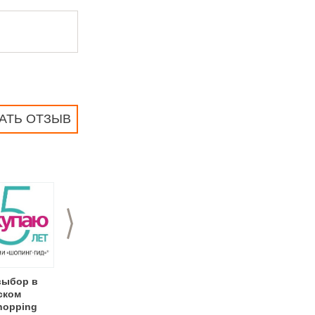
АТЬ ОТЗЫВ
>
выбор в
Журнал «Бизнес и
Подписка на журнал
ском
Жизнь» создадут в
«Праздник» на 2013
hopping
Нижнем Новгороде
год