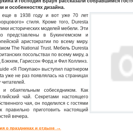
аукина и господин Браун рассказали собравшимся гост
и и особенностях дизайна.
 еще в 1938 году и вот уже 70 лет
орцового» стиля. Кроме того, Duresta
лики исторических моделей мебели. Эти
ко представлены в Букингемском и
пейской аристократии по всему миру.
ом The National Trust. Мебель Duresta
ританских посольствах по всему миру, а
д Бэкхем, Гариссон Форд и Фил Коллинз.
Guide «Я Покупаю» выступил партнером
ta уже не раз появлялась на страницах
 читателей.
 и обаятельным собеседником. Как
глийский чай. Секретами настоящего
ственного чая, он поделился с гостями
ак правильно приготовить настоящий
остей вечера.
→
ия о праздниках и отдыхе