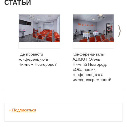
СТАТЬИ
>
Где провести
Конференц-залы
конференцию в
AZIMUT Отель
Нижнем Новгороде?
Нижний Новгород:
«Оба наших
конференц-зала
имеют современный
интерьер и
оборудованы
мультимедиа-
проекторами,
экранами,
+
Подписаться
микрофонами и ЖК-
панелями»