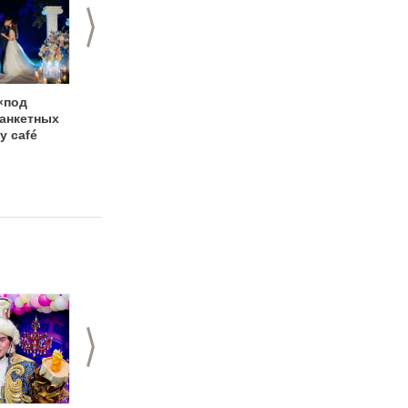
>
«под
«Свадебный
Банкетные залы
банкетных
Переполох 2020» в
Cafe Daily дарят
y café
ресторане "Онегин"
подарки на свадьбу
>