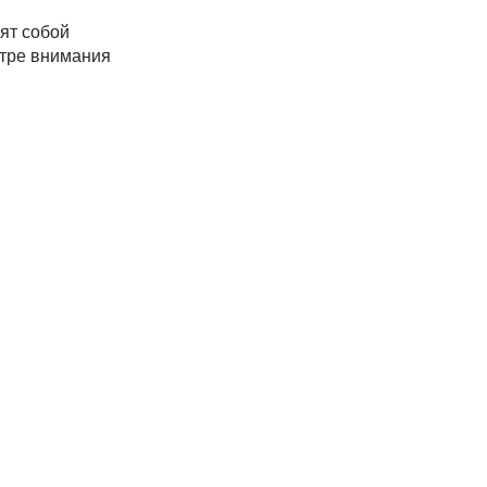
сят собой
нтре внимания