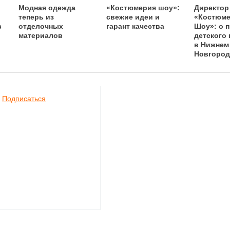
Модная одежда
«Костюмерия шоу»:
Директор
теперь из
свежие идеи и
«Костюм
в
отделочных
гарант качества
Шоу»: о 
материалов
детского 
в Нижнем
Новгород
расшире
бизнеса
Подписаться