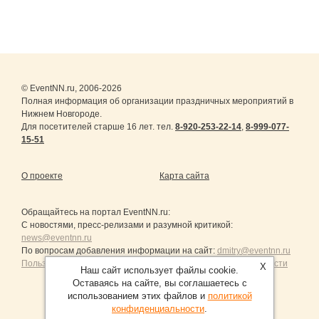
© EventNN.ru, 2006-2026
Полная информация об организации праздничных мероприятий в
Нижнем Новгороде.
Для посетителей старше 16 лет. тел.
8-920-253-22-14
,
8-999-077-
15-51
О проекте
Карта сайта
Обращайтесь на портал
EventNN.ru
:
С новостями, пресс-релизами и разумной критикой:
news@eventnn.ru
По вопросам добавления информации на сайт:
dmitry@eventnn.ru
Пользовательское Соглашение и политика конфиденциальности
X
Наш сайт использует файлы cookie.
Оставаясь на сайте, вы соглашаетесь с
использованием этих файлов и
политикой
конфиденциальности
.