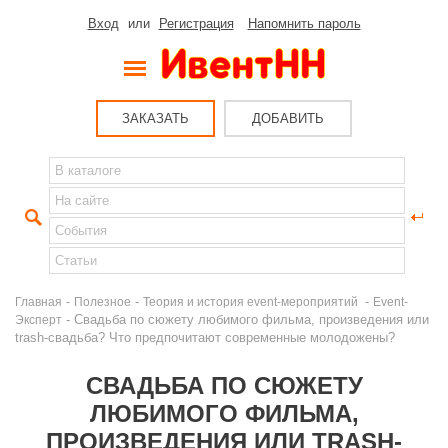
Вход
или
Регистрация
Напомнить пароль
ЗАКАЗАТЬ
ДОБАВИТЬ
-
-
-
Главная
Полезное
Теория и история event-мероприятий
Event-
- Свадьба по сюжету любимого фильма, произведения или
Эксперт
trash-свадьба? Что предпочитают современные молодожены?
СВАДЬБА ПО СЮЖЕТУ
ЛЮБИМОГО ФИЛЬМА,
ПРОИЗВЕДЕНИЯ ИЛИ TRASH-