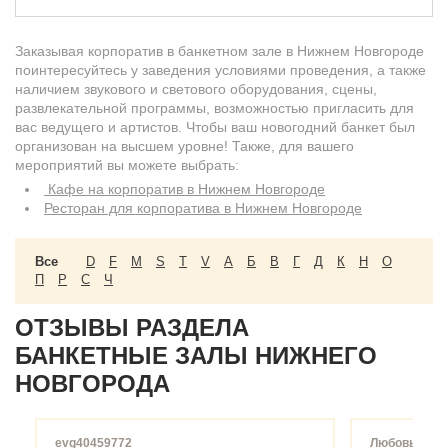
Заказывая корпоратив в банкетном зале в Нижнем Новгороде
поинтересуйтесь у заведения условиями проведения, а также
наличием звукового и светового оборудования, сцены,
развлекательной программы, возможностью пригласить для
вас ведущего и артистов. Чтобы ваш новогодний банкет был
организован на высшем уровне! Также, для вашего
мероприятий вы можете выбрать:
Кафе на корпоратив в Нижнем Новгороде
Ресторан для корпоратива в Нижнем Новгороде
Все
D
F
M
S
T
V
А
Б
В
Г
Д
К
Н
О
П
Р
С
Ч
ОТЗЫВЫ РАЗДЕЛА
БАНКЕТНЫЕ ЗАЛЫ НИЖНЕГО
НОВГОРОДА
evg40459772
Любовь