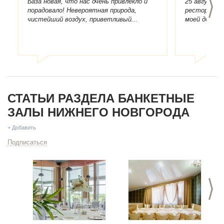
>
База новая, что нас очень привлекло и
25 августа 
порадовало! Невероятная природа,
ресторане "
чистейший воздух, приветливый...
моей дочери
СТАТЬИ РАЗДЕЛА БАНКЕТНЫЕ
ЗАЛЫ НИЖНЕГО НОВГОРОДА
+ Добавить
Подписаться
>