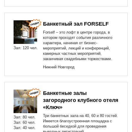
Банкетный зал FORSELF
Forself – это лофт в центре города, в
котором проходят события различного
характера, начиная от бизнес-
Зал: 120 чел.
мероприятий, лекций и конференций,
камерных частных мероприятий,
заканчивая свадебными торжествами.
Нижний Новгород
Банкетные залы
загородного клубного отеля
«Ключ»
Три банкетных зала на 40, 60 и 80 гостей.
Зал: 80 чел.
Имеется благоустроенная площадка с
Зал: 60 чел.
большой беседкой для проведения
Зал: 40 чел.
выездных регистраций.