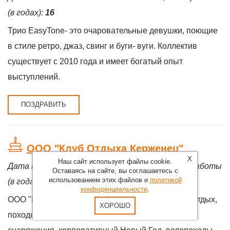
(в годах):
16
Трио EasyTone- это очаровательные девушки, поющие
в стиле ретро, джаз, свинг и буги- вуги. Коллектив
существует с 2010 года и имеет богатый опыт
выступлений.
ПОЗДРАВИТЬ
ООО "Клуб Отдыха Керженец"
X
Наш сайт использует файлы cookie.
Дата начала деятельности:
01.04.2008
, стаж работы
Оставаясь на сайте, вы соглашаетесь с
использованием этих файлов и
политикой
(в годах):
18
конфиденциальности
.
ООО "Клуб Отдыха Керженец" - Корпоративный отдых,
ХОРОШО
походы на байдарках, сплавы на рафтах, аренда