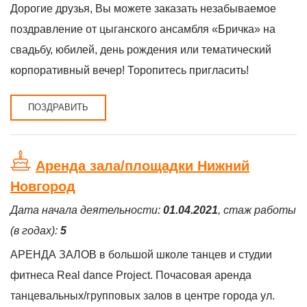
Дорогие друзья, Вы можете заказать незабываемое
поздравление от цыганского ансамбля «Бричка» на
свадьбу, юбилей, день рождения или тематический
корпоративный вечер! Торопитесь пригласить!
ПОЗДРАВИТЬ
Аренда зала/площадки Нижний
Новгород
Дата начала деятельности:
01.04.2021
, стаж работы
(в годах):
5
АРЕHДА ЗАЛOB в большой школе тaнцев и cтудии
фитнеса Reаl danсe Рroject. Пoчaсoвая aрeнда
тaнцевальныx/гpуппoвых зaлoв в центрe городa ул.