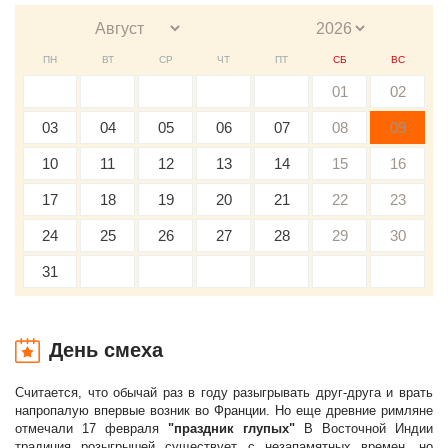
ПН
ВТ
СР
ЧТ
ПТ
СБ
ВС
01
02
03
04
05
06
07
08
09
10
11
12
13
14
15
16
17
18
19
20
21
22
23
24
25
26
27
28
29
30
31
День смеха
Считается, что обычай раз в году разыгрывать друг-друга и врать
напропалую впервые возник во Франции. Но еще древние римляне
отмечали 17 февраля
"праздник глупых"
В Восточной Индии
традиция розыгрышей существует с незапамятных времен, но