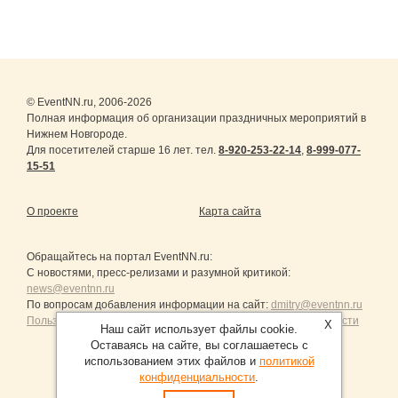
© EventNN.ru, 2006-2026
Полная информация об организации праздничных мероприятий в
Нижнем Новгороде.
Для посетителей старше 16 лет. тел.
8-920-253-22-14
,
8-999-077-
15-51
О проекте
Карта сайта
Обращайтесь на портал
EventNN.ru
:
С новостями, пресс-релизами и разумной критикой:
news@eventnn.ru
По вопросам добавления информации на сайт:
dmitry@eventnn.ru
Пользовательское Соглашение и политика конфиденциальности
X
Наш сайт использует файлы cookie.
Оставаясь на сайте, вы соглашаетесь с
использованием этих файлов и
политикой
конфиденциальности
.
Продвижение сайтов Санкт-Петербург