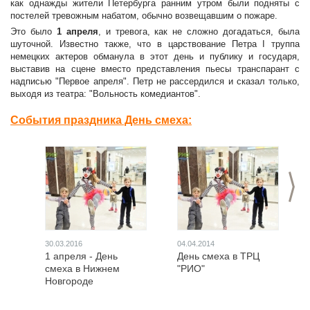
как однажды жители Петербурга ранним утром были подняты с
постелей тревожным набатом, обычно возвещавшим о пожаре.
Это было
1 апреля
, и тревога, как не сложно догадаться, была
шуточной. Известно также, что в царствование Петра I труппа
немецких актеров обманула в этот день и публику и государя,
выставив на сцене вместо представления пьесы транспарант с
надписью "Первое апреля". Петр не рассердился и сказал только,
выходя из театра: "Вольность комедиантов".
События праздника День смеха:
>
30.03.2016
04.04.2014
1 апреля - День
День смеха в ТРЦ
смеха в Нижнем
"РИО"
Новгороде