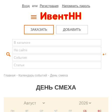
Вход
или
Регистрация
Напомнить пароль
ЗАКАЗАТЬ
ДОБАВИТЬ
-
- День смеха
Главная
Календарь событий
ДЕНЬ СМЕХА
ПН
ВТ
СР
ЧТ
ПТ
СБ
ВС