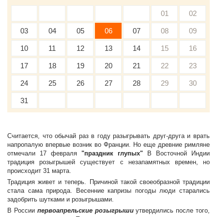
01
02
03
04
05
06
07
08
09
10
11
12
13
14
15
16
17
18
19
20
21
22
23
24
25
26
27
28
29
30
31
Считается, что обычай раз в году разыгрывать друг-друга и врать
напропалую впервые возник во Франции. Но еще древние римляне
отмечали 17 февраля
"праздник глупых"
В Восточной Индии
традиция розыгрышей существует с незапамятных времен, но
происходит 31 марта.
Традиция живет и теперь. Причиной такой своеобразной традиции
стала сама природа. Весенние капризы погоды люди старались
задобрить шутками и розыгрышами.
В России
первоапрельские розыгрыши
утвердились после того,