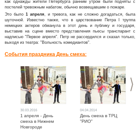
как однажды жители Петербурга ранним утром были подняты с
постелей тревожным набатом, обычно возвещавшим о пожаре.
Это было
1 апреля
, и тревога, как не сложно догадаться, была
шуточной. Известно также, что в царствование Петра I труппа
немецких актеров обманула в этот день и публику и государя,
выставив на сцене вместо представления пьесы транспарант с
надписью "Первое апреля". Петр не рассердился и сказал только,
выходя из театра: "Вольность комедиантов".
События праздника День смеха:
>
30.03.2016
04.04.2014
1 апреля - День
День смеха в ТРЦ
смеха в Нижнем
"РИО"
Новгороде