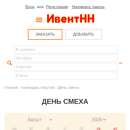
Вход
или
Регистрация
Напомнить пароль
ЗАКАЗАТЬ
ДОБАВИТЬ
-
- День смеха
Главная
Календарь событий
ДЕНЬ СМЕХА
ПН
ВТ
СР
ЧТ
ПТ
СБ
ВС