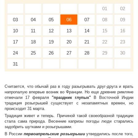
01
02
03
04
05
06
07
08
09
10
11
12
13
14
15
16
17
18
19
20
21
22
23
24
25
26
27
28
29
30
31
Считается, что обычай раз в году разыгрывать друг-друга и врать
напропалую впервые возник во Франции. Но еще древние римляне
отмечали 17 февраля
"праздник глупых"
В Восточной Индии
традиция розыгрышей существует с незапамятных времен, но
происходит 31 марта.
Традиция живет и теперь. Причиной такой своеобразной традиции
стала сама природа. Весенние капризы погоды люди старались
задобрить шутками и розыгрышами.
В России
первоапрельские розыгрыши
утвердились после того,