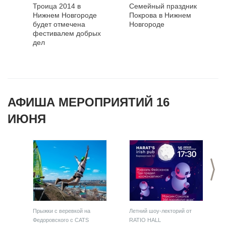
Троица 2014 в
Семейный праздник
Нижнем Новгороде
Покрова в Нижнем
будет отмечена
Новгороде
фестивалем добрых
дел
АФИША МЕРОПРИЯТИЙ 16
ИЮНЯ
>
Прыжки с веревкой на
Летний шоу-лекторий от
Федоровского с CATS
RATIO HALL