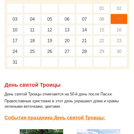
01
02
03
04
05
06
07
08
09
10
11
12
13
14
15
16
17
18
19
20
21
22
23
24
25
26
27
28
29
30
31
День святой Троицы
День святой Троицы отмечается на 50-й день после Пасхи.
Православные христиане в этот день украшают дома и храмы
зелеными веточками, цветами.
События праздника День святой Троицы: