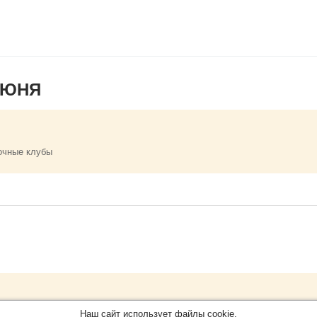
ИЮНЯ
очные клубы
Обращайтесь на портал
Eve
О проекте
Наш сайт использует файлы cookie.