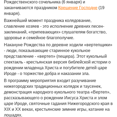
Рождественского сочельника (6 января) и
заканчиваются праздником
Крещение Господне
(19
января).
Важнейший момент праздника колядование,
славление хозяев - это исполнение древних песен-
заклинаний, «припевающих» слушателям богатство,
здоровье и семейное благополучие.
Накануне Рождества по деревне ходили «вертепщики»
- люди, показывающие старинное кукольное
представление - «вертеп» (пещера). Этот кукольный
спектакль - крестьянская версия библейской истории о
рождении младенца Христа и погубителе детей царе
Ироде - о торжестве добра и наказании зла.
В программу мероприятия входит разучивание
нижегородских традиционных колядок и таусенек,
демонстрация народного кукольного театра «Вертеп»,
рассказывающего о рождении Иисуса Христа и злом
царе Ироде, святочные гадания Нижегородского края в
XIX и XX веках, крестьянские зимние игры, катание на
лошадях.