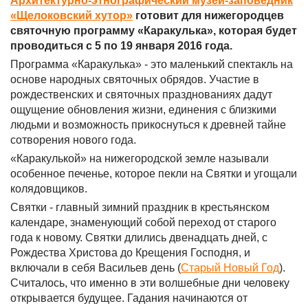
Архитектурно-этнографический музей-заповедник
«Щелоковский хутор»
готовит для нижегородцев
святочную программу «Каракулька», которая будет
проводиться с 5 по 19 января 2016 года.
Программа «Каракулька» - это маленький спектакль на
основе народных святочных обрядов. Участие в
рождественских и святочных празднованиях дадут
ощущение обновления жизни, единения с близкими
людьми и возможность прикоснуться к древней тайне
сотворения нового года.
«Каракулькой» на нижегородской земле называли
особенное печенье, которое пекли на Святки и угощали
колядовщиков.
Святки - главный зимний праздник в крестьянском
календаре, знаменующий собой переход от старого
года к новому. Святки длились двенадцать дней, с
Рождества Христова до Крещения Господня, и
включали в себя Васильев день (
Старый Новый Год
).
Считалось, что именно в эти волшебные дни человеку
открывается будущее. Гадания начинаются от