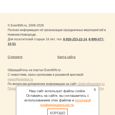
© EventNN.ru, 2006-2026
Полная информация об организации праздничных мероприятий в
Нижнем Новгороде.
Для посетителей старше 16 лет. тел.
8-920-253-22-14
,
8-999-077-
15-51
О проекте
Карта сайта
Обращайтесь на портал
EventNN.ru
:
С новостями, пресс-релизами и разумной критикой:
news@eventnn.ru
По вопросам добавления информации на сайт:
dmitry@eventnn.ru
Пользовательское Соглашение и политика конфиденциальности
X
Наш сайт использует файлы cookie.
Оставаясь на сайте, вы соглашаетесь с
использованием этих файлов и
политикой
конфиденциальности
.
Продвижение сайтов Санкт-Петербург
ХОРОШО