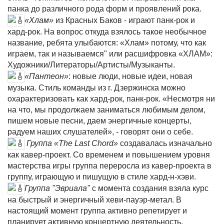
панка до различного рода форм и проявлений рока.
«Хлам»
из Красных Баков - играют панк-рок и
хард-рок. На вопрос откуда взялось такое необычное
название, ребята улыбаются: «Хлам» потому, что как
играем, так и называемся" или расшифровка «ХЛАМ»:
Художники/Литераторы/Артисты/Музыканты.
«Пантеон»
: новые люди, новые идеи, новая
музыка. Стиль команды из г. Дзержинска можно
охарактеризовать как хард-рок, панк-рок. «Несмотря ни
на что, мы продолжаем заниматься любимым делом,
пишем новые песни, даем энергичные концерты,
радуем наших слушателей», - говорят они о себе.
Группа «The Last Chord»
создавалась изначально
как кавер-проект. Со временем и повышением уровня
мастерства игры группа переросла из кавер-проекта в
группу, играющую и пишущую в стиле хард-н-хэви.
Группа "Эвриала"
с момента создания взяла курс
на быстрый и энергичный хеви-пауэр-метал. В
настоящий момент группа активно репетирует и
планирует активную концертную деятельность.