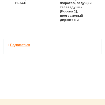
PLACE
Фирстов, ведущий,
телеведущий
(Россия 1),
программный
директор и
ведущий "NN-
Радио"
+
Подписаться