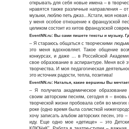
открывать для себя новые имена – в творчес
нравятся также различные направления – от
музыки, люблю петь джаз…Кстати, моя новая 
у меня особое отношение к французской пес
целиком состоит из хитов французской совр
EventNN.ru: Вы сами пишете тексты и музыку. Г
– Я стараюсь общаться с творческими людьми
это меня вдохновляет. Такое общение во
конкурсах, и даже … в Российской Академи
свое образование в аспирантуре. Меня всё э
творчества. И моя педагогическая деятельно
это источник радости, тепла, позитива!
EventNN.ru: Наталья, какие вершины Вы мечтае
– Я получила академическое образование 
своим авторским песням, сегодня я – вновь 
творческой жизни пробовала себя во многих
роке (одно время была солисткой нижегородс
хочу записать альбом авторских песен, это 
иду. Еще одно мое «детище» – это Детск
КЛЮЧиК". Работа в театре-студии – важная 