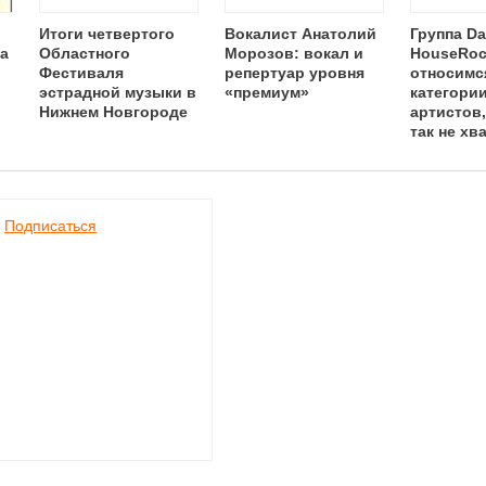
Итоги четвертого
Вокалист Анатолий
Группа Da
ка
Областного
Морозов: вокал и
HouseRoc
Фестиваля
репертуар уровня
относимся
эстрадной музыки в
«премиум»
категори
Нижнем Новгороде
артистов
так не хв
нижегоро
шоу-бизн
Подписаться