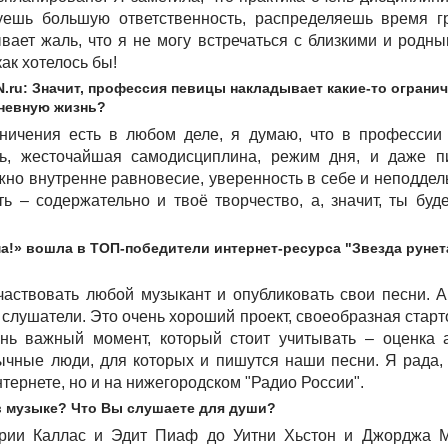
уешь большую ответственность, распределяешь время гр
вает жаль, что я не могу встречаться с близкими и родн
как хотелось бы!
.ru: Значит, профессия певицы накладывает какие-то огранич
невную жизнь?
ничения есть в любом деле, я думаю, что в профессии 
ь, жесточайшая самодисциплина, режим дня, и даже п
жно внутренне равновесие, уверенность в себе и неподдел
ть – содержательно и твоё творчество, а, значит, ты бу
ма!» вошла в ТОП-победители интернет-ресурса "Звезда рунет
участвовать любой музыкант и опубликовать свои песни. 
слушатели. Это очень хороший проект, своеобразная стар
нь важный момент, который стоит учитывать – оценка а
бычные люди, для которых и пишутся наши песни. Я рада,
нтернете, но и на нижегородском "Радио России".
в музыке? Что Вы слушаете для души?
рии Каллас и Эдит Пиаф до Уитни Хьстон и Джорджа 