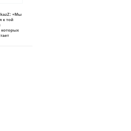
Международный
Арт Шоу «Праздник
kazZ: «Мы
день музыки:
круглый год»: нам
 к той
концерты в Нижнем
нужны зрители,
и
Новгороде и
которые верят в
, которых
полный гид по
чудо
атает
музыкантам
дскому
каталога EventNN
есу»