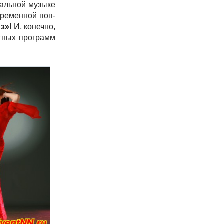
кальной музыке
временной поп-
юз»!
И, конечно,
ртных программ