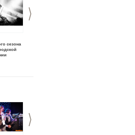
>
День открытых
НеТрамплин Party в
го сезона
дверей в школе
поддержку BlackHo
родской
рока Rocksteady
нии
>