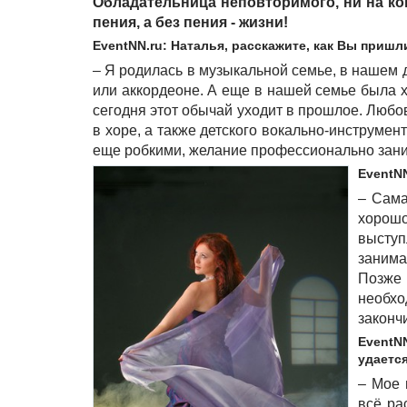
Обладательница неповторимого, ни на ко
пения, а без пения - жизни!
EventNN.ru: Наталья, расскажите, как Вы пришл
– Я родилась в музыкальной семье, в нашем д
или аккордеоне. А еще в нашей семье была х
сегодня этот обычай уходит в прошлое. Любов
в хоре, а также детского вокально-инструме
еще робкими, желание профессионально зани
EventNN
– Сама
хорош
выступ
занима
Позже
необх
законч
EventNN
удаетс
– Мое 
всё ра