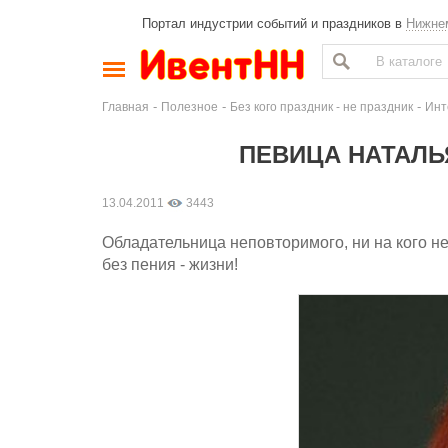
Портал индустрии событий и праздников в
Нижне
-
-
-
Главная
Полезное
Без кого праздник - не праздник
Инт
ПЕВИЦА НАТАЛЬ
13.04.2011
3443
Обладательница неповторимого, ни на кого не
без пения - жизни!