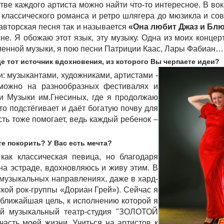
тве каждого артиста можно найти что-то интересное. В во
 классического романса и ретро шлягера до мюзикла и со
авторская песня так и называется
«Она любит Джаз и Бл
не. Я обожаю этот язык, эту музыку. Одна из моих конце
еменной музыки, я пою песни Патриции Каас, Лары Фабиан…
де тот источник вдохновения, из которого Вы черпаете идеи?
: музыкантами, художниками, артистами -
зможно на разнообразных фестивалях и
и Музыки им.Гнесиных, где я продолжаю
то подстёгивает и даёт богатую почву для
сть тоже помогает, ведь каждый ребенок –
те покорить? У Вас есть мечта?
как классическая певица, но благодаря
на эстраде, вдохновляюсь и живу этим. В
 музыкальных направлениях, даже в хард-
кой рок-группы «Дориан Грей»). Сейчас я
– ближайшая цель, к исполнению которой я
ий музыкальный театр-студия "ЗОЛОТОЙ
часть моей жизни. Учиться на артистов к