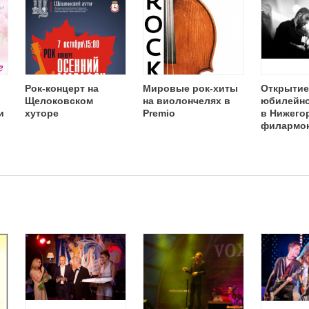
Рок-концерт на
Мировые рок-хиты
Открытие
Щелоковском
на виолончелях в
юбилейно
и
хуторе
Premio
в Нижего
филармо