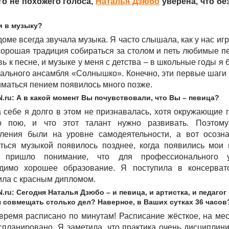
го не похожего голоса,
Наталья Дзюбо
уверена, что бе
и в музыку?
оме всегда звучала музыка. Я часто слышала, как у нас игр
орошая традиция собираться за столом и петь любимые пе
ь к песне, и музыке у меня с детства – в школьные годы я 
нтального ансамбля «Солнышко». Конечно, эти первые шаги
маться пением появилось много позже.
.ru: А в какой момент Вы почувствовали, что Вы – певица?
 себе я долго в этом не признавалась, хотя окружающие г
о пою, и что этот талант нужно развивать. Поэтом
ления были на уровне самодеятельности, а вот осозн
ться музыкой появилось позднее, когда появились мои 
 пришло понимание, что для профессионального 
одимо хорошее образование. Я поступила в консерват
ила с красным дипломом.
.ru: Сегодня Наталья Дзюбо – и певица, и артистка, и педагог 
я совмещать столько дел? Наверное, в Ваших сутках 36 часов
время расписано по минутам! Расписание жёсткое, на ме
спланировано. Я заметила, что практика очень дисциплини