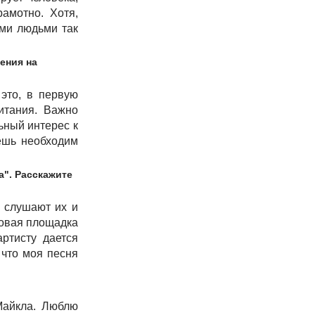
амотно. Хотя,
ыми людьми так
ения на
это, в первую
итания. Важно
ьный интерес к
дешь необходим
а". Расскажите
А слушают их и
товая площадка
ртисту дается
 что моя песня
Майкла. Люблю