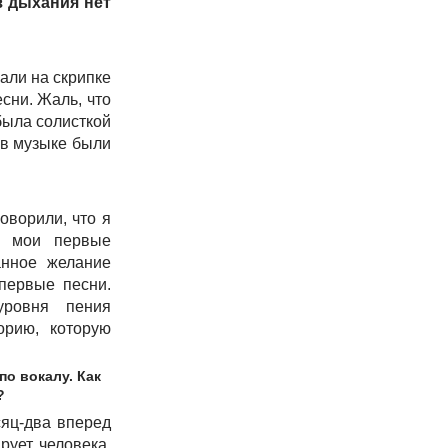
з дыхания нет
али на скрипке
сни. Жаль, что
была солисткой
 в музыке были
оворили, что я
у мои первые
анное желание
первые песни.
уровня пения
орию, которую
по вокалу. Как
?
сяц-два вперед
рует человека,