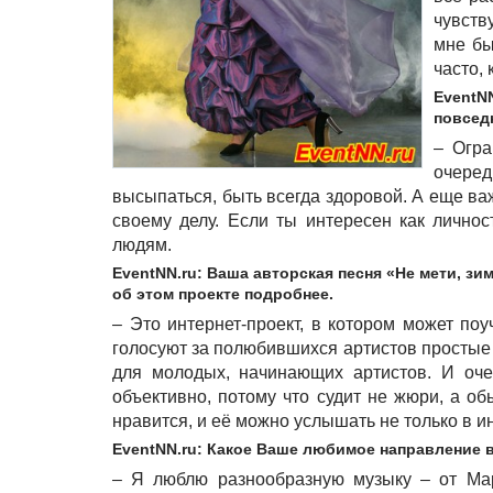
чувств
мне бы
часто, 
EventNN
повсед
– Огра
очеред
высыпаться, быть всегда здоровой. А еще ва
своему делу. Если ты интересен как личнос
людям.
EventNN.ru: Ваша авторская песня «Не мети, зи
об этом проекте подробнее.
– Это интернет-проект, в котором может по
голосуют за полюбившихся артистов простые 
для молодых, начинающих артистов. И оче
объективно, потому что судит не жюри, а о
нравится, и её можно услышать не только в и
EventNN.ru: Какое Ваше любимое направление 
– Я люблю разнообразную музыку – от Ма