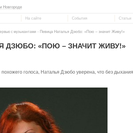
м Новгороде
- Певица Наталья Дзюбо: «Пою – значит Живу!»
ервью с музыкантами
Я ДЗЮБО: «ПОЮ – ЗНАЧИТ ЖИВУ!»
 похожего голоса, Наталья Дзюбо уверена, что без дыхания 