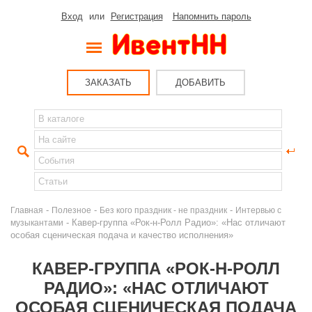
Вход
или
Регистрация
Напомнить пароль
ЗАКАЗАТЬ
ДОБАВИТЬ
-
-
-
Главная
Полезное
Без кого праздник - не праздник
Интервью с
- Кавер-группа «Рок-н-Ролл Радио»: «Нас отличают
музыкантами
особая сценическая подача и качество исполнения»
КАВЕР-ГРУППА «РОК-Н-РОЛЛ
РАДИО»: «НАС ОТЛИЧАЮТ
ОСОБАЯ СЦЕНИЧЕСКАЯ ПОДАЧА