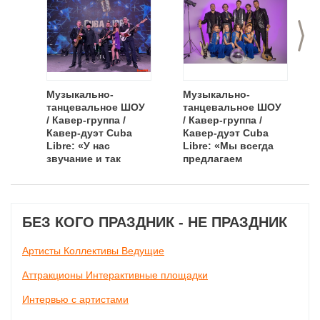
>
Музыкально-
Музыкально-
танцевальное ШОУ
танцевальное ШОУ
/ Кавер-группа /
/ Кавер-группа /
Кавер-дуэт Cuba
Кавер-дуэт Cuba
Libre: «У нас
Libre: «Мы всегда
звучание и так
предлагаем
было хорошее, а
проверенный
сейчас оно просто
временем
потрясающее»
репертуар»
БЕЗ КОГО ПРАЗДНИК - НЕ ПРАЗДНИК
Артисты Коллективы Ведущие
Аттракционы Интерактивные площадки
Интервью с артистами